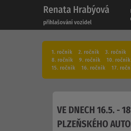
Renata Hrabýová
přihlašování vozidel
1. ročník
2. ročník
3. ročník
8. ročník
9. ročník
10. ročník
15. ročník
16. ročník
17. ročn
VE DNECH 16.5. - 1
PLZEŇSKÉHO AUT