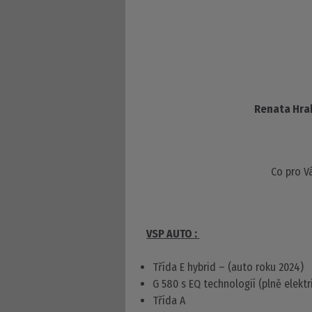
Renata Hrab
Co pro V
VSP AUTO :
Třída E hybrid – (auto roku 2024)
G 580 s EQ technologií (plně elektr
Třída A