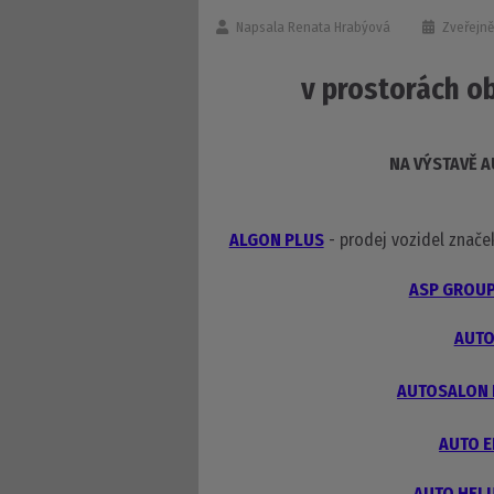
Napsala
Renata Hrabýová
Zveřejně
v prostorách o
NA VÝSTAVĚ A
ALGON PLUS
- prodej vozidel znač
ASP GROU
AUTO
AUTOSALON 
AUTO 
AUTO HEL