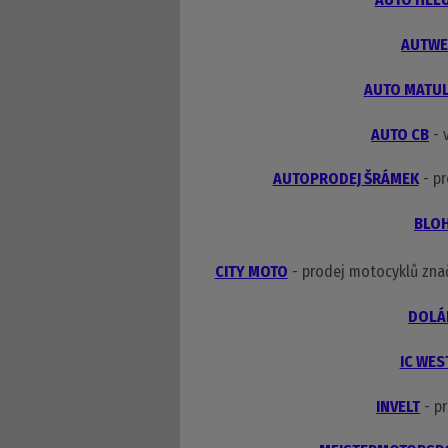
AUTWE
AUTO MATU
AUTO CB
- 
AUTOPRODEJ ŠRÁMEK
- pr
BLO
CITY MOTO
- prodej motocyklů zn
DOLÁ
IC WES
INVELT
- p