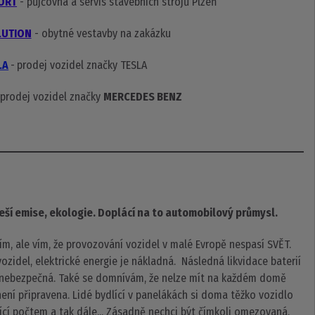
ORT
- půjčovna a servis stavebních strojů Plzeň
LUTION
- obytné vestavby na zakázku
LA
-
prodej vozidel značky TESLA
 prodej vozidel značky
MERCEDES BENZ
 řeší emise, ekologie. Doplácí na to automobilový průmysl.
 ale vím, že provozování vozidel v malé Evropě nespasí SVĚT.
ozidel, elektrické energie je nákladná. Následná likvidace baterií
 nebezpečná.
Také se domnívám, že nelze mít na každém domě
není připravena.
Lidé bydlící v panelákách si doma těžko vozidlo
jící počtem a tak dále... Zásadně nechci být čímkoli omezovaná.