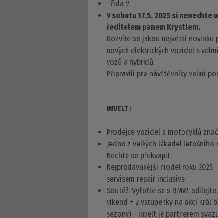
Třída V
V sobotu 17.5. 2025 si nenecht
ředitelem panem Krystlem.
Dozvíte se jakou největší novinku 
nových elektrických vozidel s velm
vozů a hybridů.
Připravili pro návštěvníky velmi po
INVELT :
Prodejce vozidel a motocyklů zn
Jedno z velkých lákadel letošního 
Nechte se překvapit.
Nejprodávanější model roku 2025 -
servisem repair inclusive
Soutěž: Vyfoťte se s BMW, sdílejte
víkend + 2 vstupenky na akci Král bí
sezony) - invelt je partnerem sva