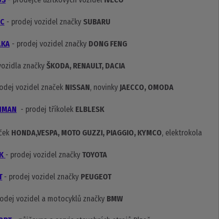
C
- prodej vozidel značky
SUBARU
LKA
- prodej vozidel značky
DONG FENG
vozidla značky
ŠKODA, RENAULT, DACIA
odej vozidel značek
NISSAN
, novinky
JAECCO, OMODA
HMAN
- prodej tříkolek
ELBLESK
aček
HONDA,VESPA, MOTO GUZZI, PIAGGIO, KYMCO
, elektrokola
K
- prodej vozidel značky
TOYOTA
T
- prodej vozidel značky
PEUGEOT
rodej vozidel a motocyklů značky
BMW