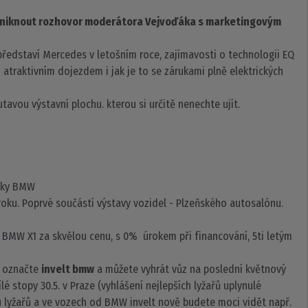
e uniknout rozhovor moderátora Vejvoďáka s marketingovým
představí Mercedes v letošním roce, zajímavosti o technologii EQ
i atraktivním dojezdem i jak je to se zárukami plně elektrických
utavou výstavní plochu. kterou si určitě nenechte ujít.
ačky BMW
roku. Poprvé součástí výstavy vozidel - Plzeňského autosalónu.
 BMW X1 za skvělou cenu, s 0% úrokem při financování, 5ti letým
, označte
invelt bmw
a můžete vyhrát vůz na poslední květnový
lé stopy 30.5. v Praze (vyhlášení nejlepších lyžařů uplynulé
zu lyžařů a ve vozech od BMW invelt nově budete moci vidět např.