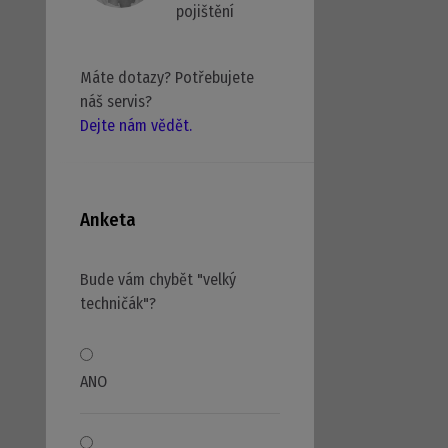
pojištění
Máte dotazy? Potřebujete
náš servis?
Dejte nám vědět.
Anketa
Bude vám chybět "velký
techničák"?
ANO