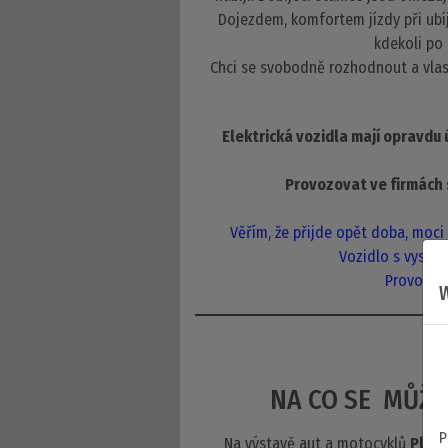
Dojezdem, komfortem jízdy při ubíj
kdekoli po 
Chci se svobodně rozhodnout a vlas
Elektrická vozidla mají opravdu ú
Provozovat ve firmách 
Věřím, že přijde opět doba, moc
Vozidlo s vysoký
Provozova
W
NA CO SE MŮŽE
P
Na výstavě aut a motocyklů
Plze