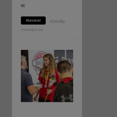
NE
Hlasovat
Výsledky
Crowdsignal.com