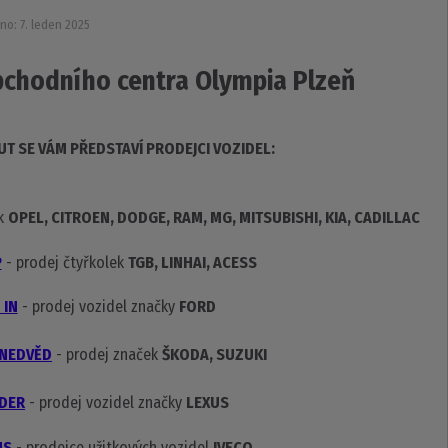
no: 7. leden 2025
bchodního centra Olympia Plzeň
UT SE VÁM PŘEDSTAVÍ PRODEJCI VOZIDEL:
ek
OPEL, CITROEN, DODGE, RAM, MG, MITSUBISHI, KIA, CADILLAC
P
- prodej čtyřkolek
TGB, LINHAI, ACESS
 IN
- prodej vozidel značky
FORD
NEDVĚD
- prodej značek
ŠKODA, SUZUKI
EDER
- prodej vozidel značky
LEXUS
US
- prodejce užitkových vozidel
IVECO