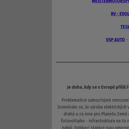
MEISTERMOTORSP
RV - EVO
TES
VSP AUTO
-
Je doba, kdy se v Evropě příliš
Problematice samozřejmě nerozumím,
Domnívám se, že výroba elektrických v
drahá a za mne pro Planetu Země
fotovoltaiku - infrastruktura na to 
nabijí. Dobíjecí stanice jsou omezu