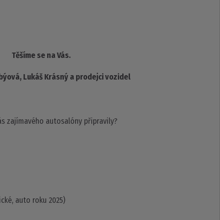
Těšíme se na Vás.
ýová, Lukáš Krásný a prodejci vozidel
ás zajímavého autosalóny připravily?
ické, auto roku 2025)