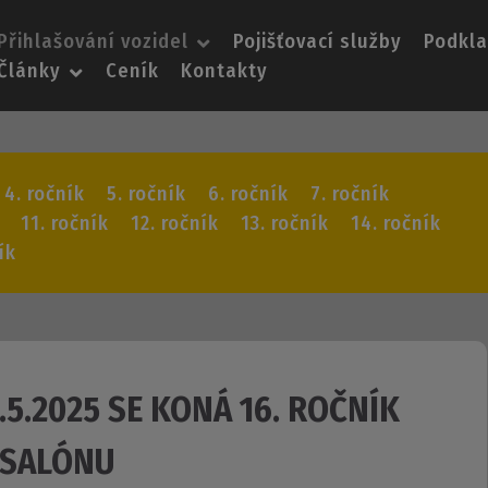
Přihlašování vozidel
Pojišťovací služby
Podkl
Články
Ceník
Kontakty
4. ročník
5. ročník
6. ročník
7. ročník
11. ročník
12. ročník
13. ročník
14. ročník
ík
8.5.2025 SE KONÁ 16. ROČNÍK
OSALÓNU